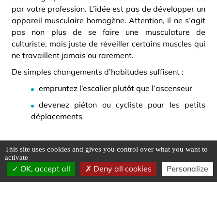
par votre profession. L’idée est pas de développer un
appareil musculaire homogène. Attention, il ne s’agit
pas non plus de se faire une musculature de
culturiste, mais juste de réveiller certains muscles qui
ne travaillent jamais ou rarement.
De simples changements d’habitudes suffisent :
empruntez l’escalier plutôt que l’ascenseur
devenez piéton ou cycliste pour les petits
déplacements
This site uses cookies and gives you control over what you want to
2. Faire des exercices quotidiens simples
activate
OK, accept all
Deny all cookies
Personalize
Se grandir
Mettez-vous debout, dos au mur,
sans y être appuyé
Levez les bras et les tendre, en