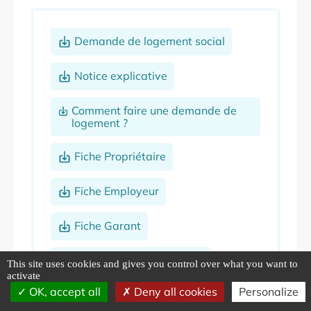
Demande de logement social
Notice explicative
Comment faire une demande de
logement ?
Fiche Propriétaire
Fiche Employeur
Fiche Garant
Règlement de la CALEOL
This site uses cookies and gives you control over what you want to
activate
OK, accept all
Deny all cookies
Personalize
Politiques d’attribution des
logements