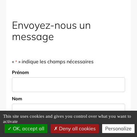
Envoyez-nous un
message
«
» indique les champs nécessaires
*
Nom
Prénom
*
Nom
This site uses cookies and gives you control over what you want to
activate
E-mail
OK, accept all
Deny all cookies
Personalize
*