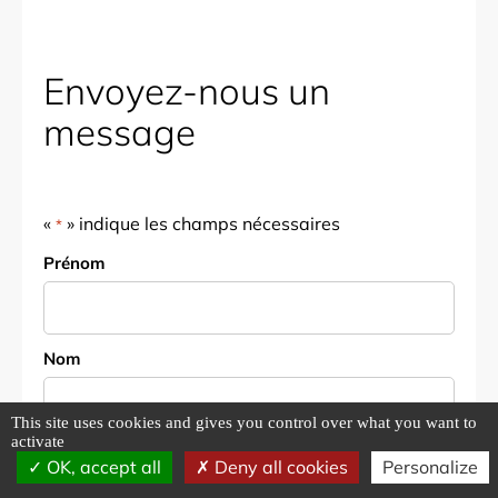
Envoyez-nous un
message
«
» indique les champs nécessaires
*
Nom
Prénom
*
Nom
This site uses cookies and gives you control over what you want to
activate
E-mail
OK, accept all
Deny all cookies
Personalize
*