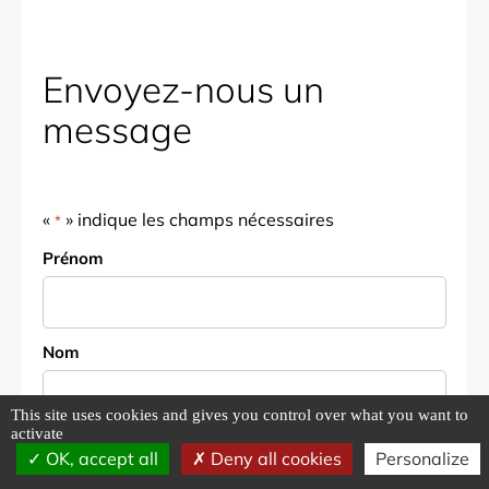
Envoyez-nous un
message
«
» indique les champs nécessaires
*
Nom
Prénom
*
Nom
This site uses cookies and gives you control over what you want to
activate
E-mail
OK, accept all
Deny all cookies
Personalize
*