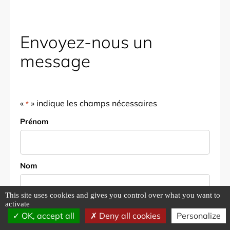
Envoyez-nous un
message
«
» indique les champs nécessaires
*
Nom
Prénom
*
Nom
This site uses cookies and gives you control over what you want to
activate
E-mail
OK, accept all
Deny all cookies
Personalize
*