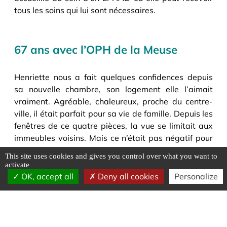
tous les soins qui lui sont nécessaires.
67 ans avec l’OPH de la Meuse
Henriette nous a fait quelques confidences depuis
sa nouvelle chambre, son logement elle l’aimait
vraiment. Agréable, chaleureux, proche du centre-
ville, il était parfait pour sa vie de famille. Depuis les
fenêtres de ce quatre pièces, la vue se limitait aux
immeubles voisins. Mais ce n’était pas négatif pour
Henriette. « C’est ça la vie de citadins ! », nous a-t-
This site uses cookies and gives you control over what you want to
elle confié avec le sourire. « Cela donne l’impression
activate
de faire partie d’une communauté, d’un ensemble
OK, accept all
Deny all cookies
Personalize
plus large que notre maison. Une façon de participer
à la vie locale. »