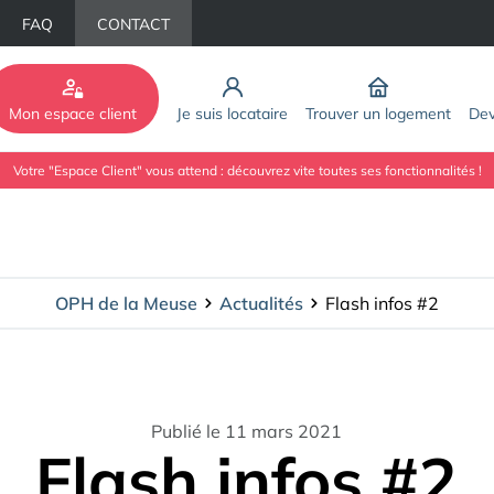
FAQ
CONTACT
Mon espace client
Je suis locataire
Trouver un logement
Dev
Votre "Espace Client" vous attend : découvrez vite toutes ses fonctionnalités !
OPH de la Meuse
Actualités
Flash infos #2
Publié le 11 mars 2021
Flash infos #2