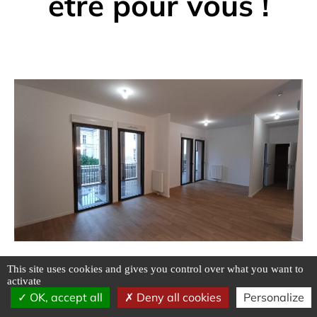
être pour vous !
This site uses cookies and gives you control over what you want to
#Jeudiimmo : le dernier T4 disponible de la
activate
résidence « Le Majestic » n’attend plus que vous !
OK, accept all
Deny all cookies
Personalize
Situé au 1er étage avec ascenseur, cet