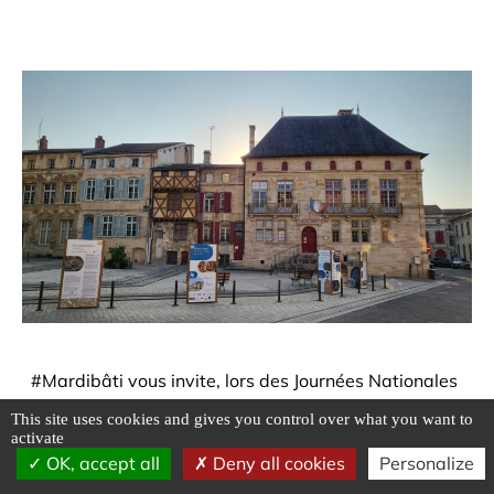
#Mardibâti vous invite, lors des Journées Nationales
de l’Architecture du 18 au 20 octobre prochains, à
This site uses cookies and gives you control over what you want to
(re)découvrir l’exposition « Renaissance de l’îlot de
activate
la Halle » à Bar le Duc.
OK, accept all
Deny all cookies
Personalize