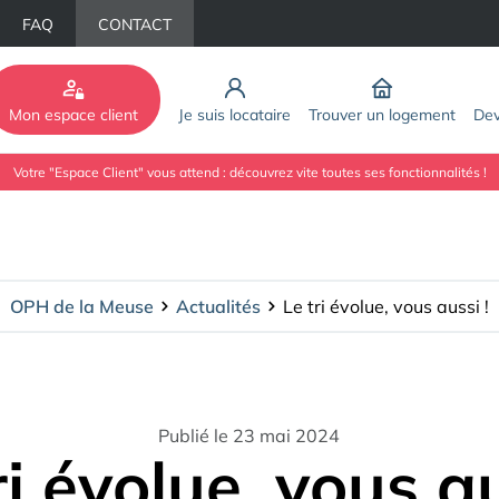
FAQ
CONTACT
Mon espace client
Je suis locataire
Trouver un logement
Dev
Votre "Espace Client" vous attend : découvrez vite toutes ses fonctionnalités !
OPH de la Meuse
Actualités
Le tri évolue, vous aussi !
Publié le 23 mai 2024
ri évolue, vous au