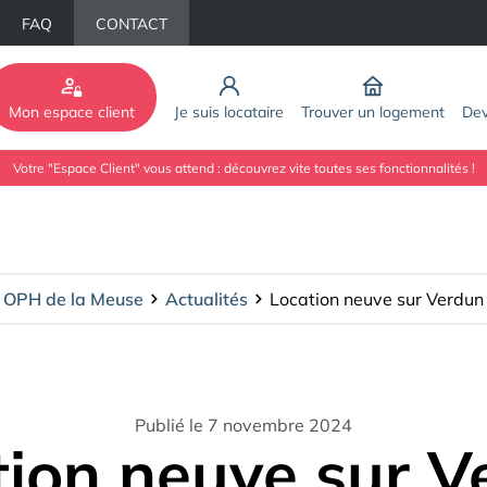
FAQ
CONTACT
Mon espace client
Je suis locataire
Trouver un logement
Dev
Votre "Espace Client" vous attend : découvrez vite toutes ses fonctionnalités !
OPH de la Meuse
Actualités
Location neuve sur Verdun
Publié le 7 novembre 2024
tion neuve sur V