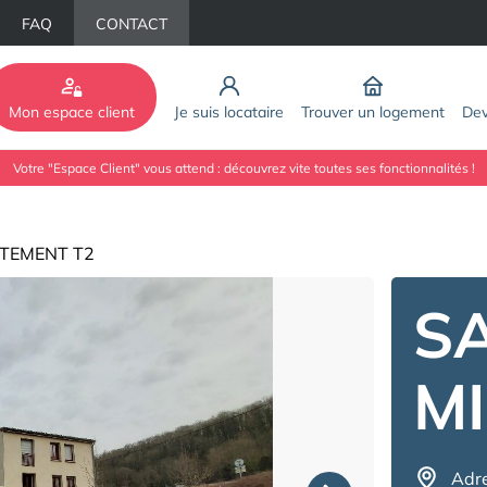
FAQ
CONTACT
Mon espace client
Je suis locataire
Trouver un logement
Dev
Votre "Espace Client" vous attend : découvrez vite toutes ses fonctionnalités !
TEMENT T2
SA
MI
Adr