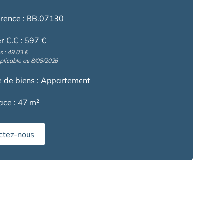
rence : BB.07130
r C.C : 597 €
 : 49.03 €
plicable au 8/08/2026
 de biens : Appartement
ace : 47 m²
ctez-nous