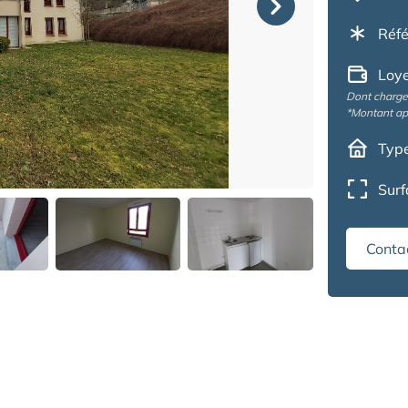
Réfé
Loye
Dont charges
*Montant ap
Type
Surf
Conta