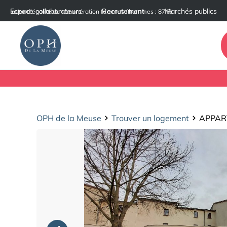
Cookies management panel
Espace collaborateurs
Recrutement
Marchés publics
Index d’égalité de rémunération femmes / hommes : 87 %
OPH de la Meuse
Trouver un logement
APPAR