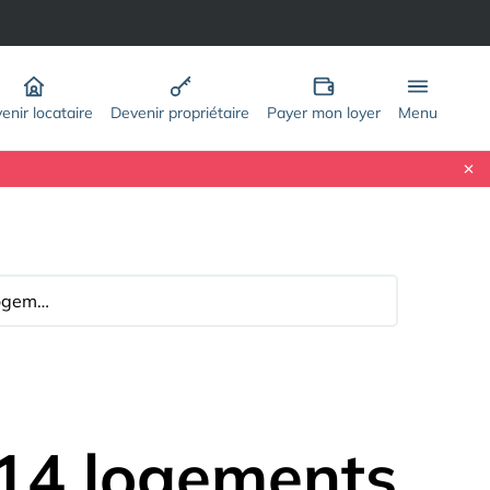
enir locataire
Devenir propriétaire
Payer mon loyer
Menu
VERDUN : réhabilitation de 114 logements au 1 à 9 rue Michelet et 10 à 13 rue Malraux
114 logements