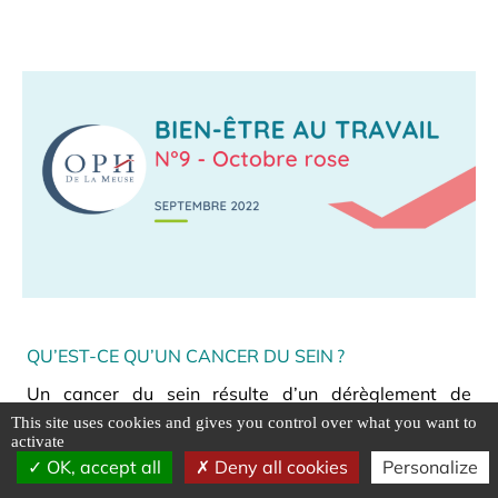
QU’EST-CE QU’UN CANCER DU SEIN ?
Un cancer du sein résulte d’un dérèglement de
certaines cellules qui se multiplient et forment le plus
This site uses cookies and gives you control over what you want to
activate
souvent une masse appelée « tumeur ». Il en existe
OK, accept all
Deny all cookies
Personalize
différents types qui n’évoluent pas de la même